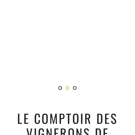
Achat de vins de Champagne
Chaque jour un Domaine
En plein coeur d’Epernay
direct producteur
vous fait découvrir ses Cha
au pied de l’Avenue de 
LE COMPTOIR DES
VIGNERONS DE