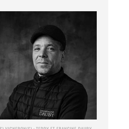
(S) VIGNERON(S) : TEDDY ET FRANCINE DAUBY