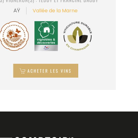
Vallée de la Marne
AŸ
ACHETER LES VINS