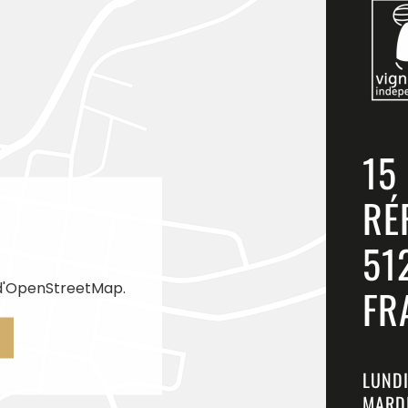
15
RÉ
51
 d'OpenStreetMap.
FR
LUNDI
MARDI