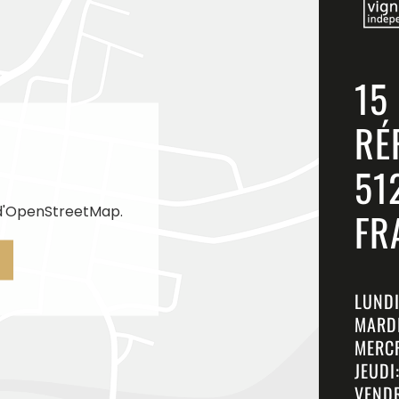
15
RÉ
51
 d'OpenStreetMap.
FR
LUNDI
MARDI
MERCR
JEUDI
VENDR