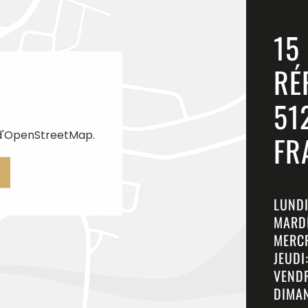
15
RÉ
51
 d'OpenStreetMap.
FR
LUNDI
MARDI
MERCR
JEUDI
VENDR
DIMAN