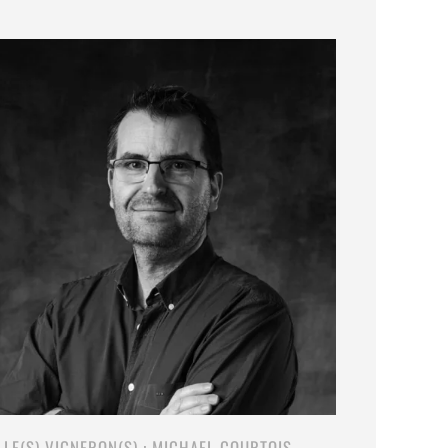
LE(S) VIGNERON(S) : MICHAEL COURTOIS